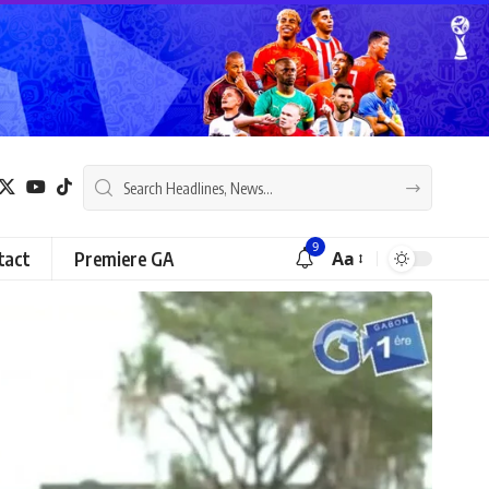
9
tact
Premiere GA
Aa