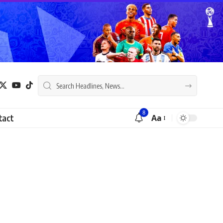
8
tact
Aa