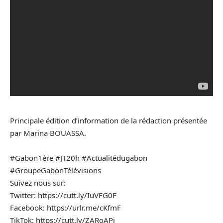
Principale édition d’information de la rédaction présentée
par Marina BOUASSA.
#Gabon1ère #JT20h #Actualitédugabon
#GroupeGabonTélévisions
Suivez nous sur:
Twitter: https://cutt.ly/IuVFG0F
Facebook: https://urlr.me/cKfmF
TikTok: https://cutt.ly/ZARoAPi