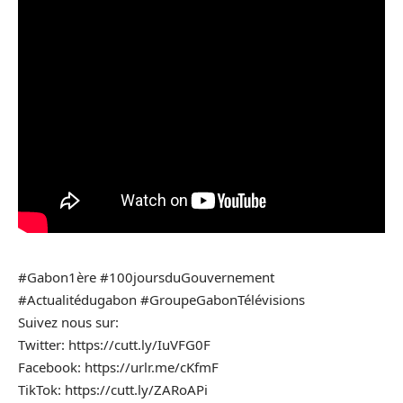
#Gabon1ère #100joursduGouvernement
#Actualitédugabon #GroupeGabonTélévisions
Suivez nous sur:
Twitter: https://cutt.ly/IuVFG0F
Facebook: https://urlr.me/cKfmF
TikTok: https://cutt.ly/ZARoAPi