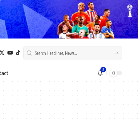
8
tact