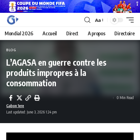
Aa
Mondial 2026
Accueil
Direct
A propos
Directoire
BLOG
L’AGASA en guerre contre les
produits impropres à la
consommation
0 Min Read
Gabon 1ere
Last updated: June 3, 2026 1:24 pm