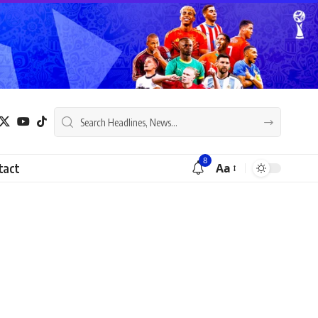
8
tact
Aa