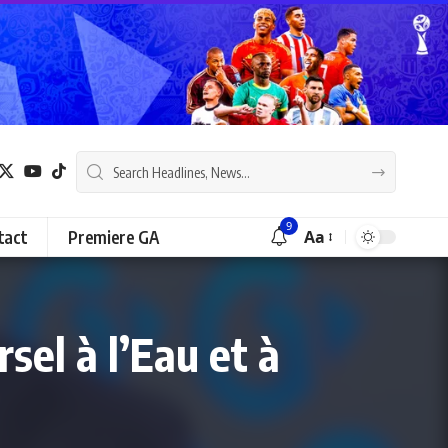
9
tact
Premiere GA
Aa
el à l’Eau et à