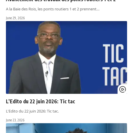
A la Baie des Rois, les ponts routiers 1 et 2 prennent…
June 29, 2026
L’Edito du 22 juin 2026: Tic tac
L'Edito du 22 juin 2026: Tic tac.
June 23, 2026